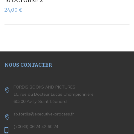
10 OCTOBRE 2
24,00
€
NOUS CONTACTER
FORDIS BOOKS AND PICTURES
10, rue du Docteur Lucas Championnière
60300 Avilly-Saint-Léonard
sb.fordis@executive-process.fr
(+0033) 06 24 42 60 24