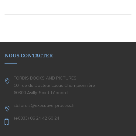
NOUS CONTACTER
FORDIS BOOKS AND PICTURES
10, rue du Docteur Lucas Championnière
60300 Avilly-Saint-Léonard
sb.fordis@executive-process.fr
(+0033) 06 24 42 60 24