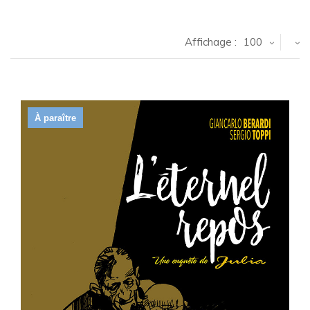
Affichage :
100
À paraître