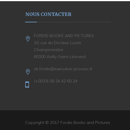
NOUS CONTACTER
FORDIS BOOKS AND PICTURES
10, rue du Docteur Lucas
Championnière
60300 Avilly-Saint-Léonard
sb.fordis@executive-process.fr
(+0033) 06 24 42 60 24
Copyright © 2017 Fordis Books and Pictures