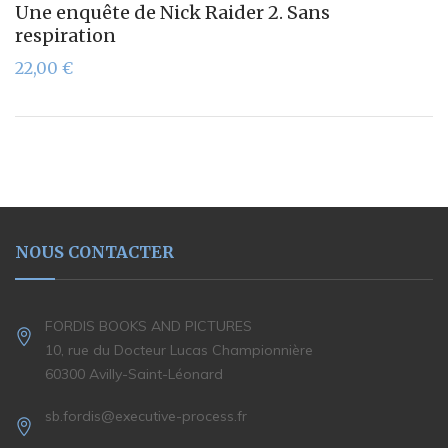
Une enquête de Nick Raider 2. Sans
respiration
22,00
€
NOUS CONTACTER
FORDIS BOOKS AND PICTURES
10, rue du Docteur Lucas Championnière
60300 Avilly-Saint-Léonard
sb.fordis@executive-process.fr