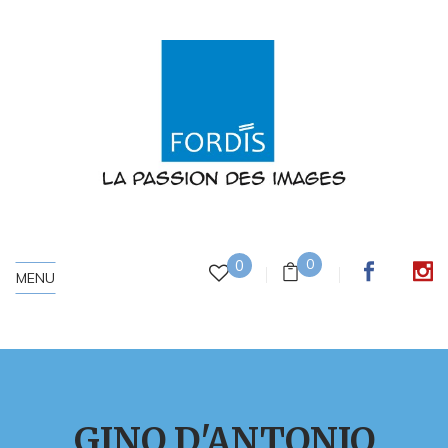
0
0
MENU
GINO D'ANTONIO