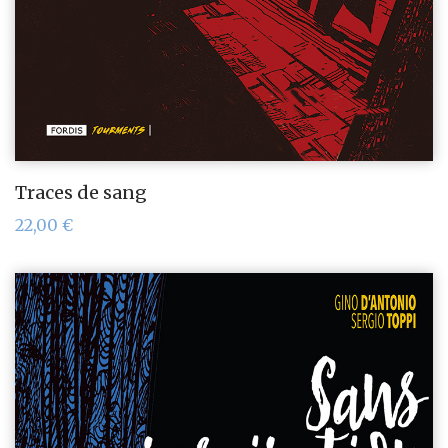
Traces de sang
22,00
€