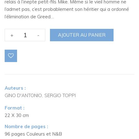
relais à l’inepte petit-fils Mike. Même si le vieil homme ne
l’admet pas, c’est probablement son héritier qui a ordonné
l’élimination de Greed…
quantité
+
-
AJOUTER AU PANIER
de
Une
enquête
de
Nick
Raider
2.
Auteurs :
Sans
GINO D'ANTONIO
SERGIO TOPPI
respiration
Format :
22 X 30 cm
Nombre de pages :
96 pages Couleurs et N&B