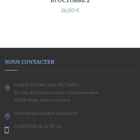
10 OCTOBRE 2
24,00
€
NOUS CONTACTER
FORDIS BOOKS AND PICTURES
10, rue du Docteur Lucas Championnière
60300 Avilly-Saint-Léonard
sb.fordis@executive-process.fr
(+0033) 06 24 42 60 24