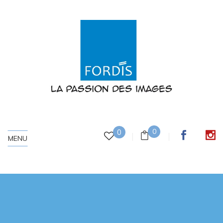
0
0
MENU