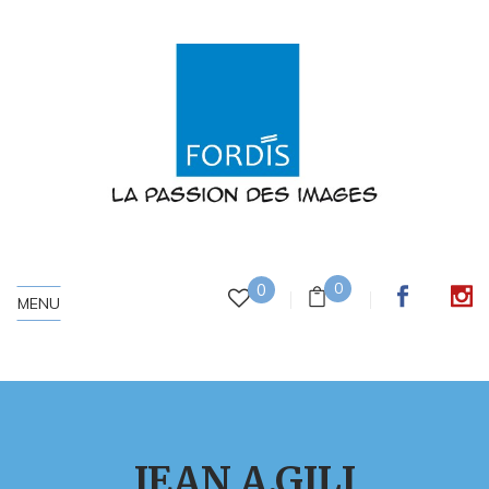
0
0
MENU
JEAN A.GILI