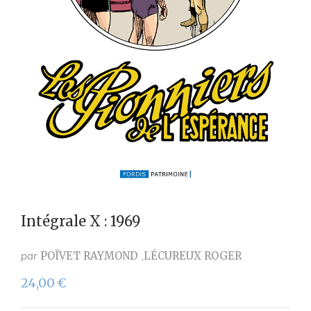
Intégrale X : 1969
par
POÏVET RAYMOND
LÉCUREUX ROGER
24,00
€