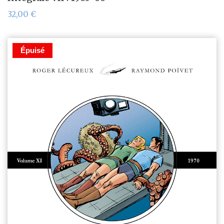
32,00
€
Épuisé