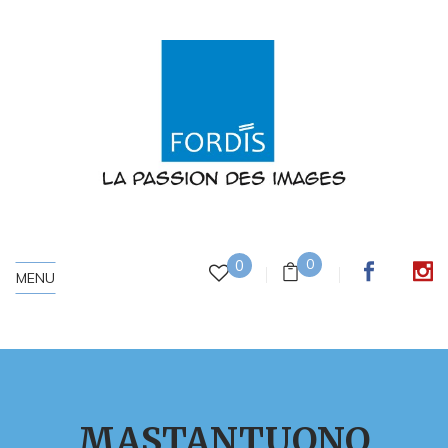
0
0
MENU
MASTANTUONO