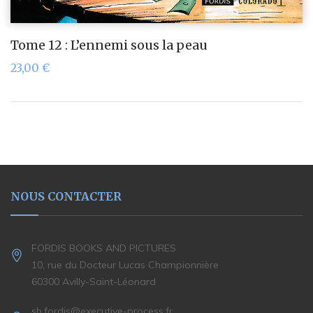
Tome 12 : L’ennemi sous la peau
23,00
€
NOUS CONTACTER
FORDIS BOOKS AND PICTURES
10, rue du Docteur Lucas Championnière
60300 Avilly-Saint-Léonard
sb.fordis@executive-process.fr