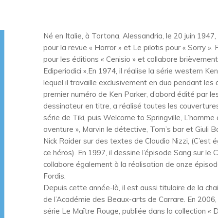
Né en Italie, à Tortona, Alessandria, le 20 juin 1947
pour la revue « Horror » et Le pilotis pour « Sorry ».
pour les éditions « Cenisio » et collabore brièvement
Ediperiodici ».En 1974, il réalise la série western K
lequel il travaille exclusivement en duo pendant les 
premier numéro de Ken Parker, d’abord édité par les 
dessinateur en titre, a réalisé toutes les couvertures
série de Tiki, puis Welcome to Springville, L’homme 
aventure », Marvin le détective, Tom’s bar et Giuli B
Nick Raider sur des textes de Claudio Nizzi, (C’est é
ce héros). En 1997, il dessine l’épisode Sang sur le C
collabore également à la réalisation de onze épisode
Fordis.
Depuis cette année-là, il est aussi titulaire de la 
de l’Académie des Beaux-arts de Carrare. En 2006, il
série Le Maître Rouge, publiée dans la collection 