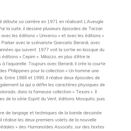
, il débute sa carrière en 1971 en réalisant L’Aveugle
 Par la suite, il dessine plusieurs épisodes de Tarzan
 avec les éditions « Universo » et avec les éditions «
en Parker avec le scénariste Giancarlo Berardi, avec
années qui suivent. 1977 voit la sortie en kiosque du
éditions « Cepim ». Milazzo, en plus d’être le
 à l’aquarelle. Toujours avec Berardi, il crée la courte
des Philippines pour la collection « Un homme une
ai. Entre 1988 et 1990, il réalise deux épisodes de
galement lui qui a défini les caractères physiques de
olorado, dans la fameuse collection « Texoni ». Il
s de la série Esprit du Vent, éditions Mosquito, puis
chaire de langage et techniques de la bande dessinée
 réalise les deux premiers volets de la nouvelle
« Dédales » des Humanoïdes Associés, sur des textes