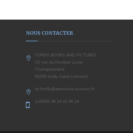
NOUS CONTACTER
FORDIS BOOKS AND PICTURES
10, rue du Docteur Lucas
Championnière
60300 Avilly-Saint-Léonard
sb.fordis@executive-process.fr
(+0033) 06 24 42 60 24