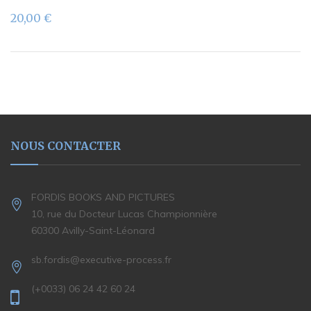
20,00
€
NOUS CONTACTER
FORDIS BOOKS AND PICTURES
10, rue du Docteur Lucas Championnière
60300 Avilly-Saint-Léonard
sb.fordis@executive-process.fr
(+0033) 06 24 42 60 24