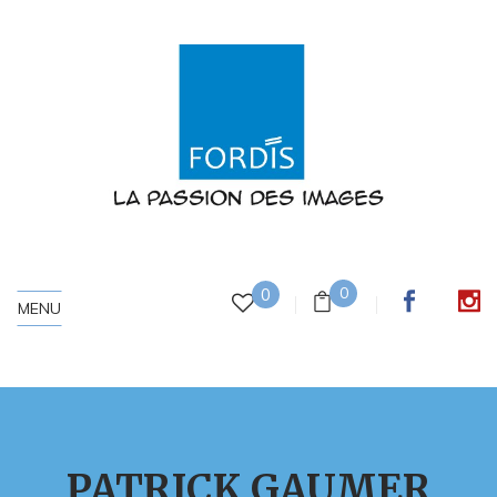
0
0
MENU
PATRICK GAUMER