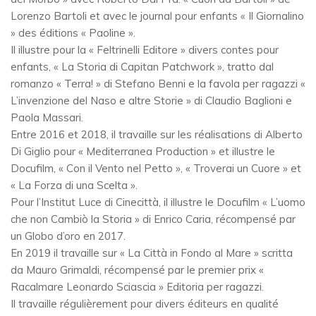
Lorenzo Bartoli et avec le journal pour enfants « Il Giornalino
» des éditions « Paoline ».
Il illustre pour la « Feltrinelli Editore » divers contes pour
enfants, « La Storia di Capitan Patchwork », tratto dal
romanzo « Terra! » di Stefano Benni e la favola per ragazzi «
L’invenzione del Naso e altre Storie » di Claudio Baglioni e
Paola Massari.
Entre 2016 et 2018, il travaille sur les réalisations di Alberto
Di Giglio pour « Mediterranea Production » et illustre le
Docufilm, « Con il Vento nel Petto », « Troverai un Cuore » et
« La Forza di una Scelta ».
Pour l’Institut Luce di Cinecittà, il illustre le Docufilm « L’uomo
che non Cambiò la Storia » di Enrico Caria, récompensé par
un Globo d’oro en 2017.
En 2019 il travaille sur « La Città in Fondo al Mare » scritta
da Mauro Grimaldi, récompensé par le premier prix «
Racalmare Leonardo Sciascia » Editoria per ragazzi.
Il travaille régulièrement pour divers éditeurs en qualité