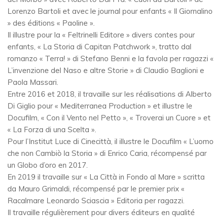
Lorenzo Bartoli et avec le journal pour enfants « Il Giornalino
» des éditions « Paoline ».
Il illustre pour la « Feltrinelli Editore » divers contes pour
enfants, « La Storia di Capitan Patchwork », tratto dal
romanzo « Terra! » di Stefano Benni e la favola per ragazzi «
L’invenzione del Naso e altre Storie » di Claudio Baglioni e
Paola Massari.
Entre 2016 et 2018, il travaille sur les réalisations di Alberto
Di Giglio pour « Mediterranea Production » et illustre le
Docufilm, « Con il Vento nel Petto », « Troverai un Cuore » et
« La Forza di una Scelta ».
Pour l’Institut Luce di Cinecittà, il illustre le Docufilm « L’uomo
che non Cambiò la Storia » di Enrico Caria, récompensé par
un Globo d’oro en 2017.
En 2019 il travaille sur « La Città in Fondo al Mare » scritta
da Mauro Grimaldi, récompensé par le premier prix «
Racalmare Leonardo Sciascia » Editoria per ragazzi.
Il travaille régulièrement pour divers éditeurs en qualité