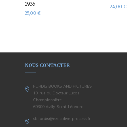
1935
24,00
€
25,00
€
NOUS CONTACTER
FORDIS BOOKS AND PICTURES
10, rue du Docteur Lucas
Championnière
60300 Avilly-Saint-Léonard
sb.fordis@executive-process.fr