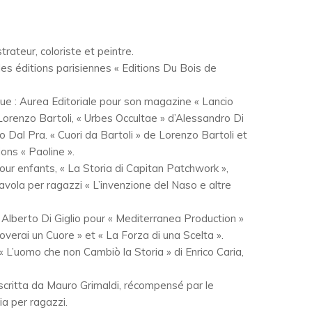
rateur, coloriste et peintre.
les éditions parisiennes « Editions Du Bois de
 que : Aurea Editoriale pour son magazine « Lancio
 Lorenzo Bartoli, « Urbes Occultae » d’Alessandro Di
o Dal Pra. « Cuori da Bartoli » de Lorenzo Bartoli et
ions « Paoline ».
es pour enfants, « La Storia di Capitan Patchwork »,
avola per ragazzi « L’invenzione del Naso e altre
di Alberto Di Giglio pour « Mediterranea Production »
Troverai un Cuore » et « La Forza di una Scelta ».
lm « L’uomo che non Cambiò la Storia » di Enrico Caria,
» scritta da Mauro Grimaldi, récompensé par le
a per ragazzi.