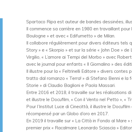
Spartaco Ripa est auteur de bandes dessinées, illust
Il commence sa carrière en 1980 en travaillant pour 
Boulogne » et avec « Edifumetto » de Milan.
Il collabore régulièrement pour divers éditeurs tels
Story » e « Skorpio » et sur la série « John Doe » de
Virgilio, « L’amore ai Tempi del Morbo » avec Robert
avec le journal pour enfants « Il Giornalino » des édit
Il illustre pour la « Feltrinelli Editore » divers cont
tratto dal romanzo « Terra! » di Stefano Benni e la f
Storie » di Claudio Baglioni e Paola Massari.
Entre 2016 et 2018, il travaille sur les réalisations 
et illustre le Docufilm, « Con il Vento nel Petto », « 
Pour l’Institut Luce di Cinecittà, il illustre le Docufi
récompensé par un Globo d’oro en 2017.
En 2019 il travaille sur « La Città in Fondo al Mare 
premier prix « Racalmare Leonardo Sciascia » Editori