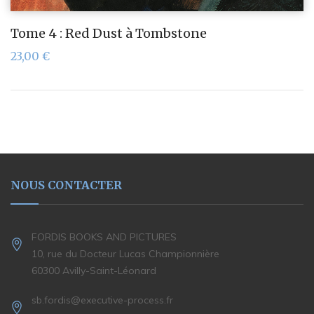
Tome 4 : Red Dust à Tombstone
23,00
€
NOUS CONTACTER
FORDIS BOOKS AND PICTURES
10, rue du Docteur Lucas Championnière
60300 Avilly-Saint-Léonard
sb.fordis@executive-process.fr