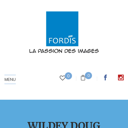
0
0
MENU
WILDEY DOUG