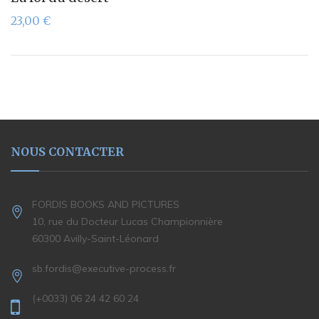
23,00
€
NOUS CONTACTER
FORDIS BOOKS AND PICTURES
10, rue du Docteur Lucas Championnière
60300 Avilly-Saint-Léonard
sb.fordis@executive-process.fr
(+0033) 06 24 42 60 24