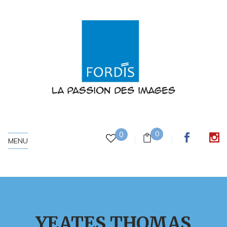
0
0
MENU
YEATES THOMAS