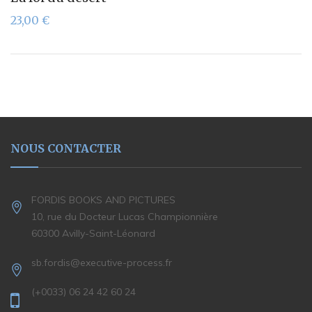
23,00
€
NOUS CONTACTER
FORDIS BOOKS AND PICTURES
10, rue du Docteur Lucas Championnière
60300 Avilly-Saint-Léonard
sb.fordis@executive-process.fr
(+0033) 06 24 42 60 24