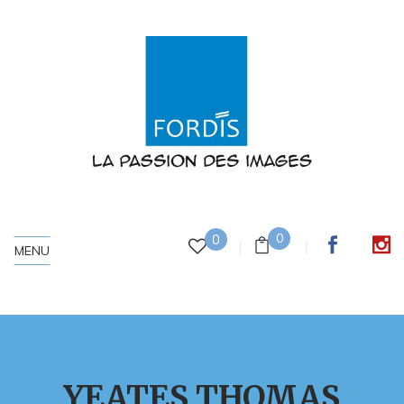
0
0
MENU
YEATES THOMAS