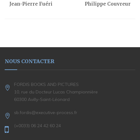
Jean-Pierre Fuéri
Philippe Couvreur
NOUS CONTACTER
FORDIS BOOKS AND PICTURES
10, rue du Docteur Lucas Championnière
60300 Avilly-Saint-Léonard
sb.fordis@executive-process.fr
(+0033) 06 24 42 60 24