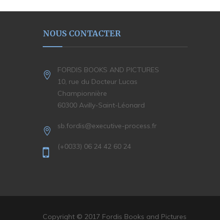
NOUS CONTACTER
FORDIS BOOKS AND PICTURES
10, rue du Docteur Lucas
Championnière
60300 Avilly-Saint-Léonard
sb.fordis@executive-process.fr
(+0033) 06 24 42 60 24
Copyright © 2017 Fordis Books and Pictures