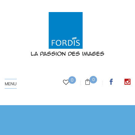
0
0
MENU