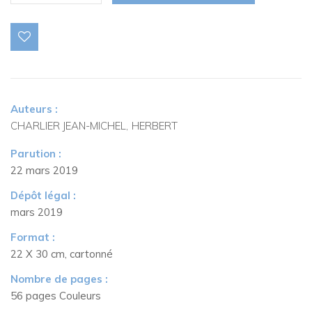
de
Tome
1
:
Safari
vers
Dialo
Auteurs :
CHARLIER JEAN-MICHEL
HERBERT
Parution :
22 mars 2019
Dépôt légal :
mars 2019
Format :
22 X 30 cm, cartonné
Nombre de pages :
56 pages Couleurs