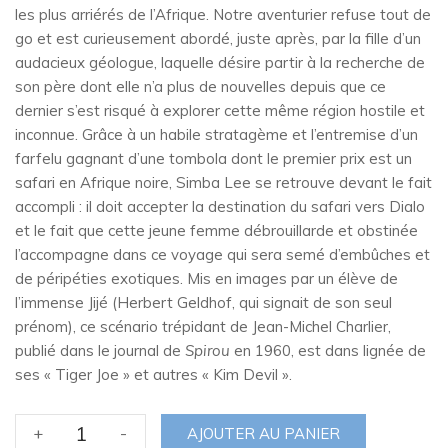
les plus arriérés de l’Afrique. Notre aventurier refuse tout de
go et est curieusement abordé, juste après, par la fille d’un
audacieux géologue, laquelle désire partir à la recherche de
son père dont elle n’a plus de nouvelles depuis que ce
dernier s’est risqué à explorer cette même région hostile et
inconnue. Grâce à un habile stratagème et l’entremise d’un
farfelu gagnant d’une tombola dont le premier prix est un
safari en Afrique noire, Simba Lee se retrouve devant le fait
accompli : il doit accepter la destination du safari vers Dialo
et le fait que cette jeune femme débrouillarde et obstinée
l’accompagne dans ce voyage qui sera semé d’embûches et
de péripéties exotiques. Mis en images par un élève de
l’immense Jijé (Herbert Geldhof, qui signait de son seul
prénom), ce scénario trépidant de Jean-Michel Charlier,
publié dans le journal de
Spirou
en 1960, est dans lignée de
ses « Tiger Joe » et autres « Kim Devil ».
quantité
+
-
AJOUTER AU PANIER