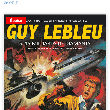
26,00
€
Épuisé