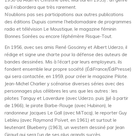
qu’il n’abordera que très rarement.
N’oublions pas ses participations aux autres publications
des éditions Dupuis comme l’hebdomadaire de programmes
radio et télévision Le Moustique, le magazine féminin
Bonnes Soirées ou encore l’éphémère Risque-Tout.
En 1956, avec ses amis René Goscinny et Albert Uderzo, il
rédige et signe une charte pour la défense des auteurs de
bandes dessinées. Mis à l’écart par leurs employeurs, ils
fondent ensemble leur propre société (ÉdiFrance/ÉdiPresse)
qui sera contactée, en 1959, pour créer le magazine Pilote.
Jean-Michel Charlier y scénarise diverses séries avec des
personnages plus célèbres les uns que les autres : les
pilotes Tanguy et Laverdure (avec Uderzo, puis Jijé à partir
de 1966), le pirate Barbe-Rouge (avec Hubinon), le
randonneur Jacques Le Gall (avec MiTacq), le reporter Guy
Lebleu (avec Raymond Poïvet, en 1961) et surtout le
lieutenant Blueberry (1963), un western dessiné par Jean
Giraud qui sera l’un de ses plus grands succès.