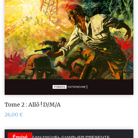
Tome 2 : Allô ! D/M/A
26,00
€
Épuisé