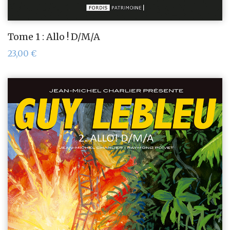
Tome 1 : Allo ! D/M/A
23,00
€