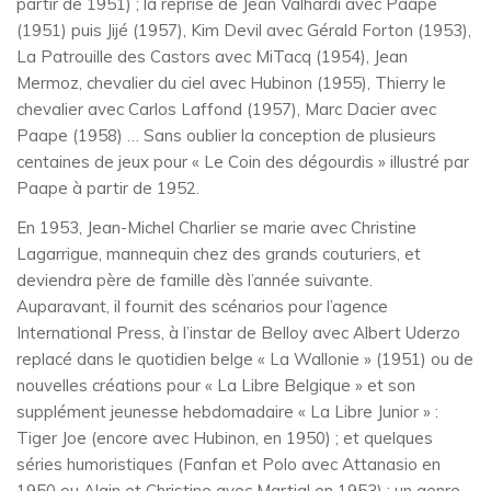
partir de 1951) ; la reprise de Jean Valhardi avec Paape
(1951) puis Jijé (1957), Kim Devil avec Gérald Forton (1953),
La Patrouille des Castors avec MiTacq (1954), Jean
Mermoz, chevalier du ciel avec Hubinon (1955), Thierry le
chevalier avec Carlos Laffond (1957), Marc Dacier avec
Paape (1958) … Sans oublier la conception de plusieurs
centaines de jeux pour « Le Coin des dégourdis » illustré par
Paape à partir de 1952.
En 1953, Jean-Michel Charlier se marie avec Christine
Lagarrigue, mannequin chez des grands couturiers, et
deviendra père de famille dès l’année suivante.
Auparavant, il fournit des scénarios pour l’agence
International Press, à l’instar de Belloy avec Albert Uderzo
replacé dans le quotidien belge « La Wallonie » (1951) ou de
nouvelles créations pour « La Libre Belgique » et son
supplément jeunesse hebdomadaire « La Libre Junior » :
Tiger Joe (encore avec Hubinon, en 1950) ; et quelques
séries humoristiques (Fanfan et Polo avec Attanasio en
1950 ou Alain et Christine avec Martial en 1953) : un genre