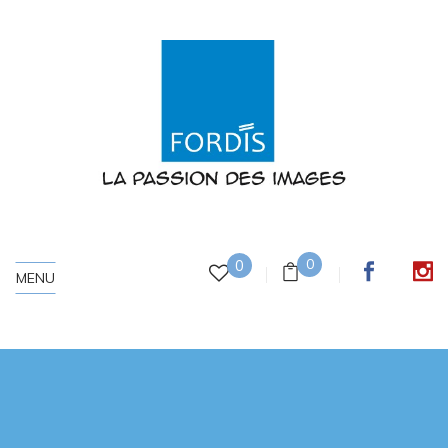
0
0
MENU