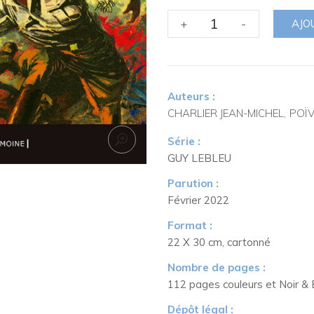
quantité
+
-
AJO
de
Tome
2
:
Auteurs :
Allô
CHARLIER JEAN-MICHEL
POÏ
!
D/M/A
Série :
GUY LEBLEU
Parution :
Février 2022
Format :
22 X 30 cm, cartonné
Nombre de pages :
112 pages couleurs et Noir & 
Dépôt légal :