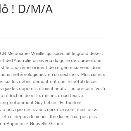
lô ! D/M/A
CB Melbourne-Manille, qui survolait le grand désert
st de l’Australie au niveau du golfe de Carpentarie,
est le cinquième incident de ce genre survenu, dans
tions météorologiques, en un seul mois. Plus curieux
es sur les débris démontrent que le métal de ces
rs que les appareils étaient neufs… ou presque. Voilà
 la rédaction de « Dix millions d’auditeurs »
urg, notamment Guy Lebleu. En fouillant
n’y a pas que des avions qui s’écrasent, mais aussi
et ce, depuis deux ans. Il ne lui en faut pas plus
 en Papouasie-Nouvelle-Guinée.