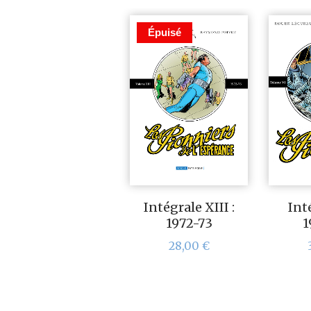
Épuisé
Intégrale XIII :
Inté
1972-73
1
28,00
€