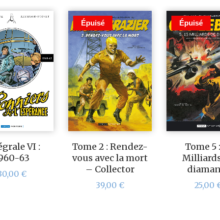
Épuisé
Épuisé
grale VI :
Tome 2 : Rendez-
Tome 5 :
960-63
vous avec la mort
Milliard
– Collector
diaman
30,00
€
39,00
€
25,00