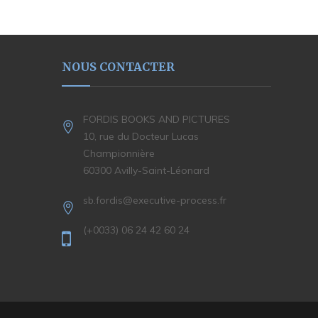
NOUS CONTACTER
FORDIS BOOKS AND PICTURES
10, rue du Docteur Lucas
Championnière
60300 Avilly-Saint-Léonard
sb.fordis@executive-process.fr
(+0033) 06 24 42 60 24