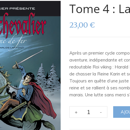
Tome 4 : L
23,00
€
Après un premier cycle compo
aventure, indépendante et com
redoutable Roi viking : Harald
de chasser la Reine Karin et s
Toujours en quête d’une juste
reine et se rallient à ses nom
marais. Une lutte sans merci 
quantité
+
-
AJO
de
Tome