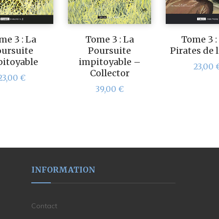
me 3 : La
Tome 3 : La
Tome 3 :
ursuite
Poursuite
Pirates de 
itoyable
impitoyable –
23,00
Collector
23,00
€
39,00
€
INFORMATION
Contact