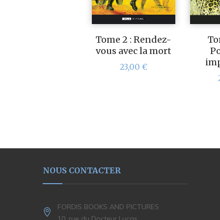
Tome 2 : Rendez-
To
vous avec la mort
Po
imp
23,00
€
NOUS CONTACTER
FORDIS BOOKS AND PICTURES
10, rue du Docteur Lucas