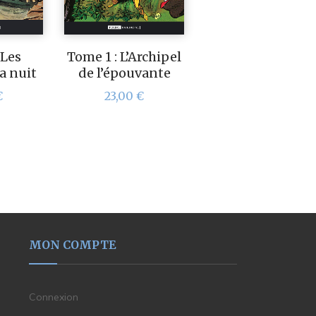
 Les
Tome 1 : L’Archipel
la nuit
de l’épouvante
€
23,00
€
MON COMPTE
Connexion