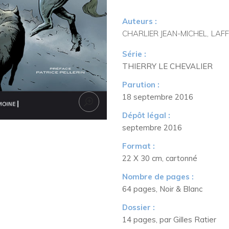
4
:
Auteurs :
La
CHARLIER JEAN-MICHEL
LAF
Couronne
de
Série :
fer
THIERRY LE CHEVALIER
Parution :
18 septembre 2016
Dépôt légal :
septembre 2016
Format :
22 X 30 cm, cartonné
Nombre de pages :
64 pages, Noir & Blanc
Dossier :
14 pages, par Gilles Ratier