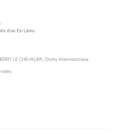
:
s d’un Ex-Libris
IERRY LE CHEVALIER
,
Droits Internationaux
évales