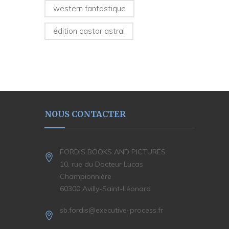
western fantastique
édition castor astral
NOUS CONTACTER
FORDIS BOOKS AND PICTURES
10, rue du Docteur Lucas
Championnière
60300 Avilly-Saint-Léonard
sb.fordis@executive-process.fr