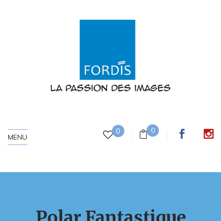
0
0
MENU
Polar Fantastique