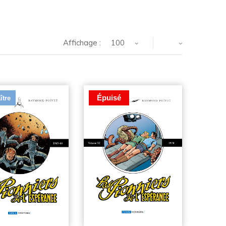
Affichage :
100
Épuisé
ître