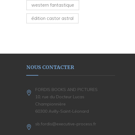
western fantastique
édition castor astral
NOUS CONTACTER
FORDIS BOOKS AND PICTURES
10, rue du Docteur Lucas
Championnière
60300 Avilly-Saint-Léonard
sb.fordis@executive-process.fr