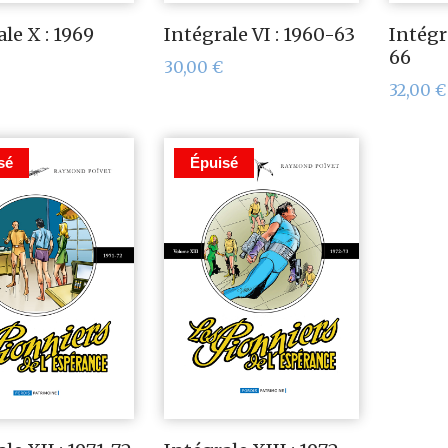
le X : 1969
Intégrale VI : 1960-63
Intégra
66
30,00
€
32,00
€
sé
Épuisé