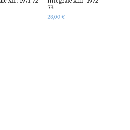
le XII : 1971-72
Intégrale XIII : 1972-
73
28,00
€