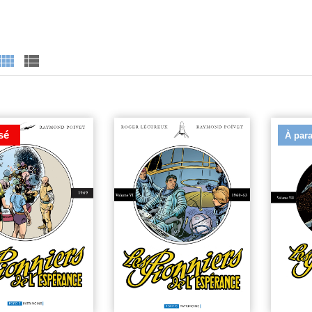
sé
À para