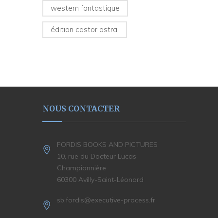
western fantastique
édition castor astral
NOUS CONTACTER
FORDIS BOOKS AND PICTURES
10, rue du Docteur Lucas
Championnière
60300 Avilly-Saint-Léonard
sb.fordis@executive-process.fr