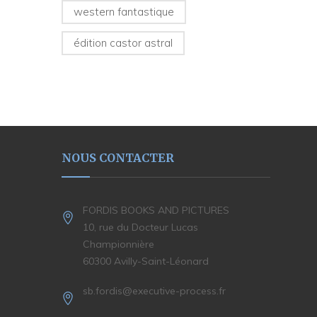
western fantastique
édition castor astral
NOUS CONTACTER
FORDIS BOOKS AND PICTURES
10, rue du Docteur Lucas
Championnière
60300 Avilly-Saint-Léonard
sb.fordis@executive-process.fr