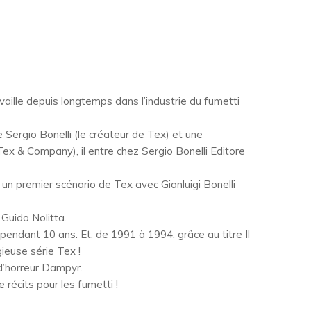
availle depuis longtemps dans l’industrie du fumetti
ergio Bonelli (le créateur de Tex) et une
 Tex & Company), il entre chez Sergio Bonelli Editore
it un premier scénario de Tex avec Gianluigi Bonelli
e Guido Nolitta.
 pendant 10 ans. Et, de 1991 à 1994, grâce au titre Il
gieuse série Tex !
 d’horreur Dampyr.
e récits pour les fumetti !