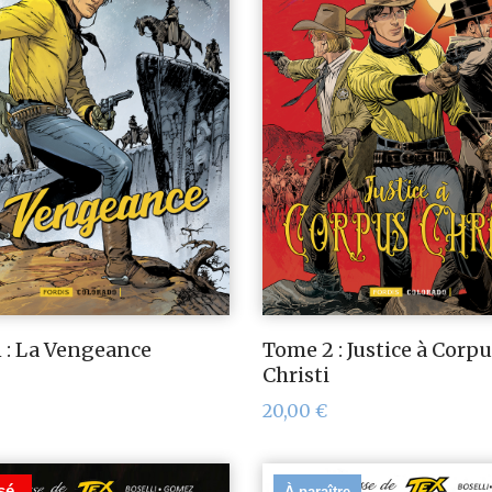
 : La Vengeance
Tome 2 : Justice à Corp
Christi
20,00
€
sé
À paraître