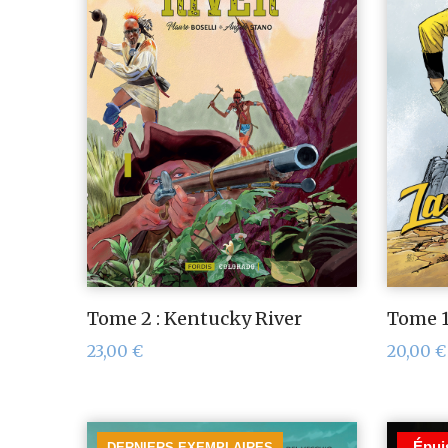
Tome 2 : Kentucky River
Tome 1
23,00
€
20,00
€
Épui
DERNIERS EXEMPLAIRES