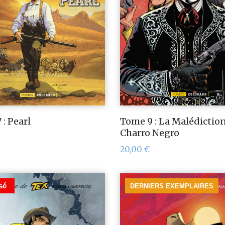
: Pearl
Tome 9 : La Malédiction
Charro Negro
20,00
€
sé
DERNIERS EXEMPLAIRES