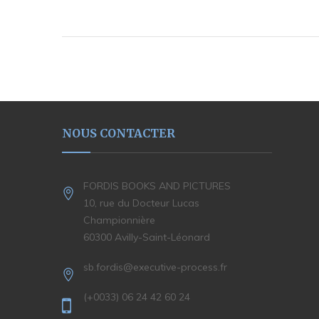
NOUS CONTACTER
FORDIS BOOKS AND PICTURES
10, rue du Docteur Lucas
Championnière
60300 Avilly-Saint-Léonard
sb.fordis@executive-process.fr
(+0033) 06 24 42 60 24