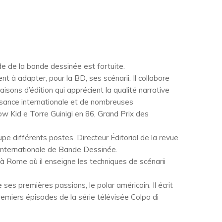
e de la bande dessinée est fortuite.
t à adapter, pour la BD, ses scénarii. Il collabore
ons d’édition qui apprécient la qualité narrative
issance internationale et de nombreuses
 Kid e Torre Guinigi en 86, Grand Prix des
upe différents postes. Directeur Éditorial de la revue
e Internationale de Bande Dessinée.
 à Rome où il enseigne les techniques de scénarii
ses premières passions, le polar américain. Il écrit
remiers épisodes de la série télévisée Colpo di