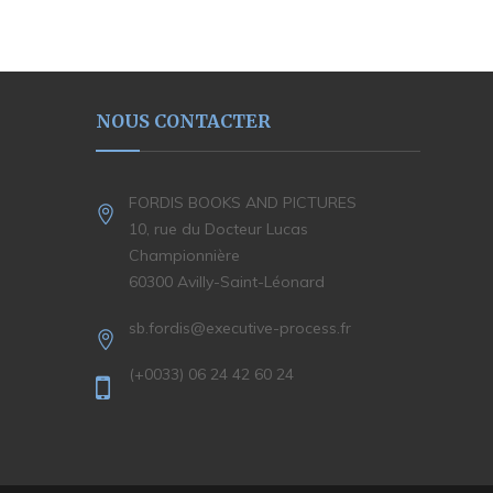
NOUS CONTACTER
FORDIS BOOKS AND PICTURES
10, rue du Docteur Lucas
Championnière
60300 Avilly-Saint-Léonard
sb.fordis@executive-process.fr
(+0033) 06 24 42 60 24