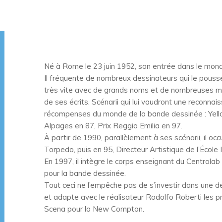
Né à Rome le 23 juin 1952, son entrée dans le mond
Il fréquente de nombreux dessinateurs qui le poussen
très vite avec de grands noms et de nombreuses mais
de ses écrits. Scénarii qui lui vaudront une reconna
récompenses du monde de la bande dessinée : Yellow
Alpages en 87, Prix Reggio Emilia en 97.
À partir de 1990, parallèlement à ses scénarii, il occ
Torpedo, puis en 95, Directeur Artistique de l’Écol
En 1997, il intègre le corps enseignant du Centrolab
pour la bande dessinée.
Tout ceci ne l’empêche pas de s’investir dans une de 
et adapte avec le réalisateur Rodolfo Roberti les p
Scena pour la New Compton.