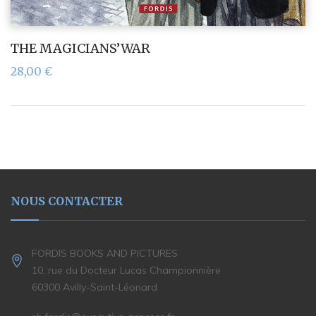
THE MAGICIANS’WAR
28,00
€
NOUS CONTACTER
FORDIS BOOKS AND PICTURES
10, rue du Docteur Lucas Championnière
60300 Avilly-Saint-Léonard