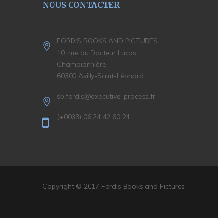
NOUS CONTACTER
FORDIS BOOKS AND PICTURES
10, rue du Docteur Lucas
Championnière
60300 Avilly-Saint-Léonard
sb.fordis@executive-process.fr
(+0033) 06 24 42 60 24
Copyright © 2017 Fordis Books and Pictures