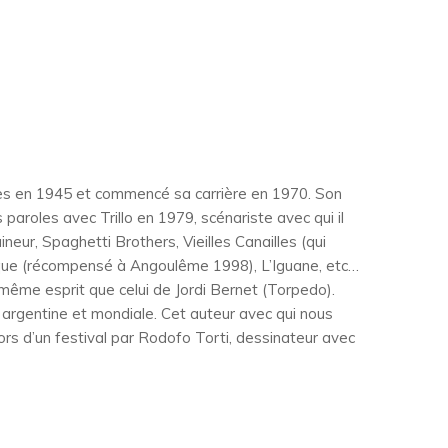
es en 1945 et commencé sa carrière en 1970. Son
paroles avec Trillo en 1979, scénariste avec qui il
uineur, Spaghetti Brothers, Vieilles Canailles (qui
ue (récompensé à Angoulême 1998), L’Iguane, etc…
même esprit que celui de Jordi Bernet (Torpedo).
argentine et mondiale. Cet auteur avec qui nous
lors d’un festival par Rodofo Torti, dessinateur avec