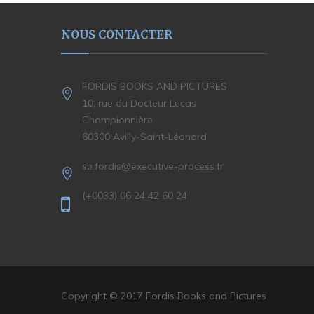
NOUS CONTACTER
FORDIS BOOKS AND PICTURES
10, rue du Docteur Lucas
Championnière
60300 Avilly-Saint-Léonard
sb.fordis@executive-process.fr
(+0033) 06 24 42 60 24
Copyright © 2017 Fordis Books and Pictures