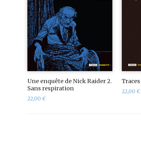
Une enquête de Nick Raider 2.
Traces
Sans respiration
22,00
€
22,00
€