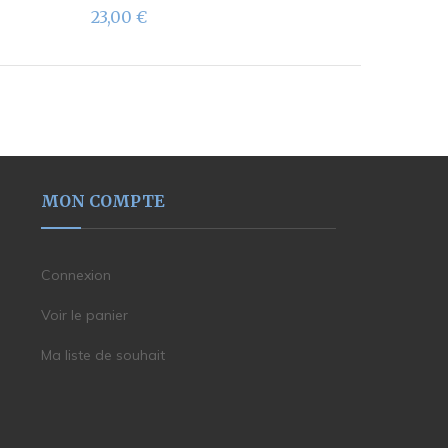
23,00
€
MON COMPTE
Connexion
Voir le panier
Ma liste de souhait