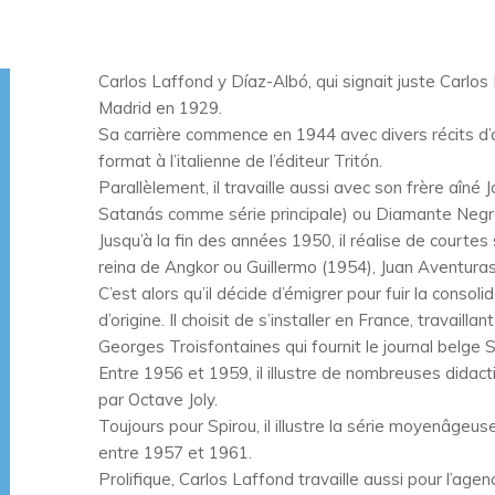
Carlos Laffond y Díaz-Albó, qui signait juste Carlos
Madrid en 1929.
Sa carrière commence en 1944 avec divers récits d’
format à l’italienne de l’éditeur Tritón.
Parallèlement, il travaille aussi avec son frère aîné
Satanás comme série principale) ou Diamante Negro
Jusqu’à la fin des années 1950, il réalise de courte
reina de Angkor ou Guillermo (1954), Juan Aventuras
C’est alors qu’il décide d’émigrer pour fuir la consol
d’origine. Il choisit de s’installer en France, travail
Georges Troisfontaines qui fournit le journal belge S
Entre 1956 et 1959, il illustre de nombreuses didact
par Octave Joly.
Toujours pour Spirou, il illustre la série moyenâgeuse
entre 1957 et 1961.
Prolifique, Carlos Laffond travaille aussi pour l’ag