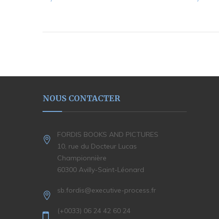
NOUS CONTACTER
FORDIS BOOKS AND PICTURES
10, rue du Docteur Lucas
Championnière
60300 Avilly-Saint-Léonard
sb.fordis@executive-process.fr
(+0033) 06 24 42 60 24