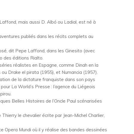
 Laffond, mais aussi D. Albó ou Ladial, est né à
aventures publiés dans les récits complets au
 José, dit Pepe Laffond, dans les Ginesito (avec
 des éditions Rialto.
s séries réalistes en Espagne, comme Dinah en la
 ou Drake el pirata (1955), et Numancia (1957).
idation de la dictature franquiste dans son pays
lant pour La World’s Presse : l’agence du Liégeois
pirou.
iques Belles Histoires de l’Oncle Paul scénarisées
 Thierry le chevalier écrite par Jean-Michel Charlier,
ence Opera Mundi où il y réalise des bandes dessinées