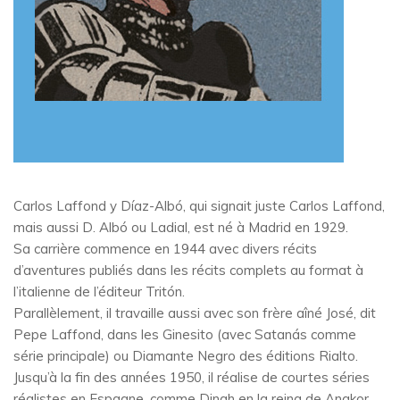
Carlos Laffond y Díaz-Albó, qui signait juste Carlos Laffond,
mais aussi D. Albó ou Ladial, est né à Madrid en 1929.
Sa carrière commence en 1944 avec divers récits
d’aventures publiés dans les récits complets au format à
l’italienne de l’éditeur Tritón.
Parallèlement, il travaille aussi avec son frère aîné José, dit
Pepe Laffond, dans les Ginesito (avec Satanás comme
série principale) ou Diamante Negro des éditions Rialto.
Jusqu’à la fin des années 1950, il réalise de courtes séries
réalistes en Espagne, comme Dinah en la reina de Angkor