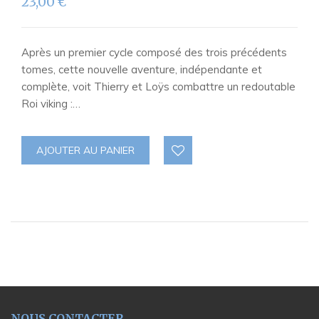
23,00
€
Après un premier cycle composé des trois précédents
tomes, cette nouvelle aventure, indépendante et
complète, voit Thierry et Loÿs combattre un redoutable
Roi viking :…
AJOUTER AU PANIER
NOUS CONTACTER