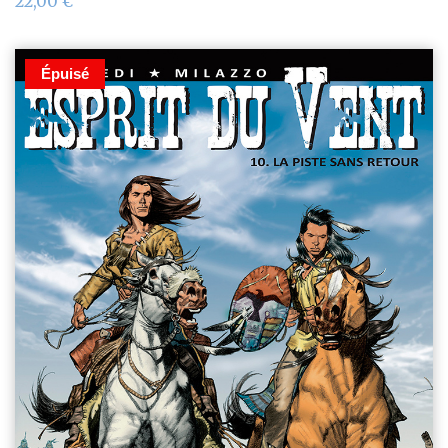
22,00
€
Épuisé