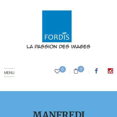
0
0
MENU
MANFREDI