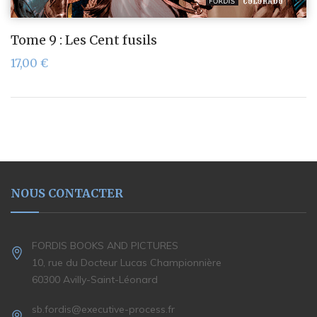
Tome 9 : Les Cent fusils
17,00
€
NOUS CONTACTER
FORDIS BOOKS AND PICTURES
10, rue du Docteur Lucas Championnière
60300 Avilly-Saint-Léonard
sb.fordis@executive-process.fr