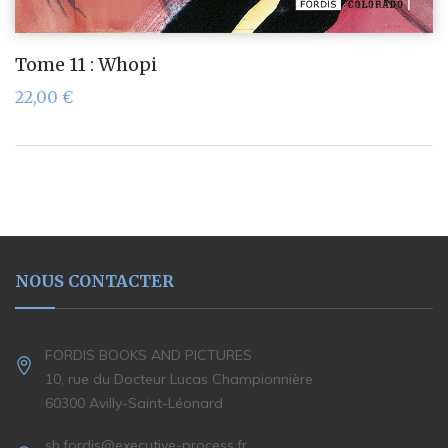
Tome 11 : Whopi
22,00
€
NOUS CONTACTER
FORDIS BOOKS AND PICTURES
10, rue du Docteur Lucas Championnière
60300 Avilly-Saint-Léonard
sb.fordis@executive-process.fr