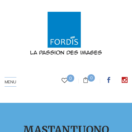
0
0
MENU
MASTANTUONO