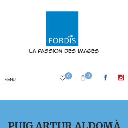
0
0
MENU
PUIG ARTUR ALDOMÀ