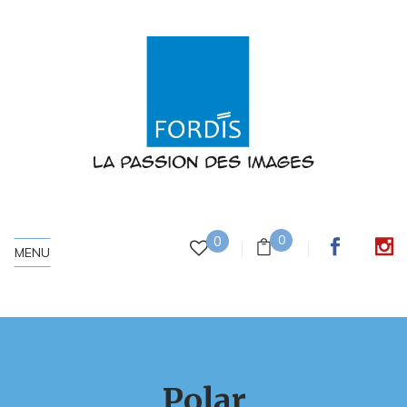
0
0
MENU
Polar