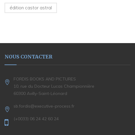
édition castor astral
NOUS CONTACTER
FORDIS BOOKS AND PICTURES
10, rue du Docteur Lucas Championnière
60300 Avilly-Saint-Léonard
sb.fordis@executive-process.fr
(+0033) 06 24 42 60 24