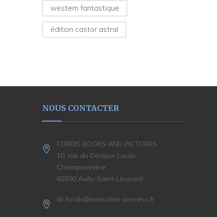
western fantastique
édition castor astral
NOUS CONTACTER
FORDIS BOOKS AND PICTURES
10, rue du Docteur Lucas
Championnière
60300 Avilly-Saint-Léonard
sb.fordis@executive-process.fr