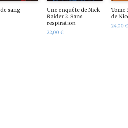
 de sang
Une enquête de Nick
Tome 3
Raider 2. Sans
de Nic
respiration
24,00
€
22,00
€