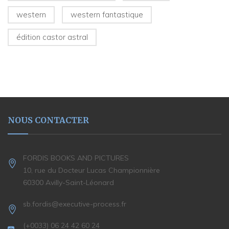
western
western fantastique
édition castor astral
NOUS CONTACTER
FORDIS BOOKS AND PICTURES
10, rue du Docteur Lucas Championnière
60300 Avilly-Saint-Léonard
sb.fordis@executive-process.fr
(+0033) 06 24 42 60 24