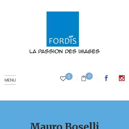
0
0
MENU
Mauro Boselli