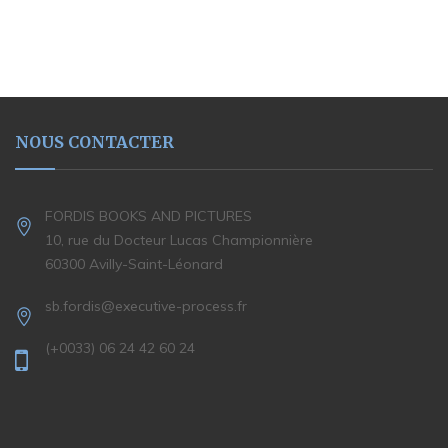
NOUS CONTACTER
FORDIS BOOKS AND PICTURES
10, rue du Docteur Lucas Championnière
60300 Avilly-Saint-Léonard
sb.fordis@executive-process.fr
(+0033) 06 24 42 60 24