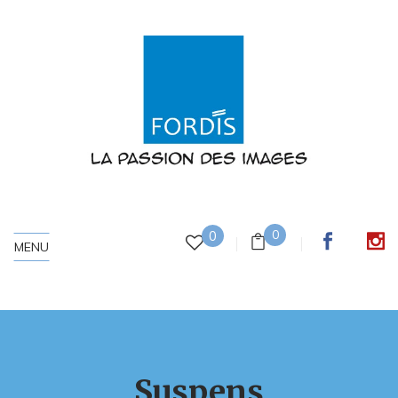
0
0
MENU
Suspens