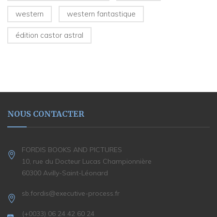
western
western fantastique
édition castor astral
NOUS CONTACTER
FORDIS BOOKS AND PICTURES
10, rue du Docteur Lucas Championnière
60300 Avilly-Saint-Léonard
sb.fordis@executive-process.fr
(+0033) 06 24 42 60 24