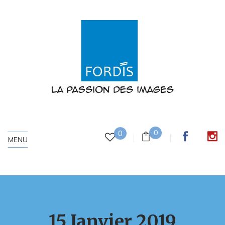
0
0
MENU
15 Janvier 2019