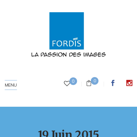
0
0
MENU
19 Juin 2015