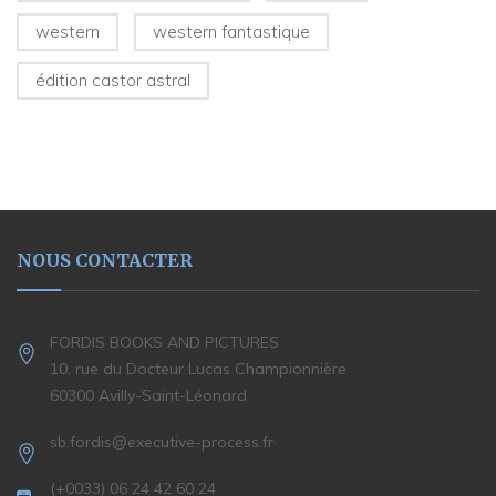
western
western fantastique
édition castor astral
NOUS CONTACTER
FORDIS BOOKS AND PICTURES
10, rue du Docteur Lucas Championnière
60300 Avilly-Saint-Léonard
sb.fordis@executive-process.fr
(+0033) 06 24 42 60 24