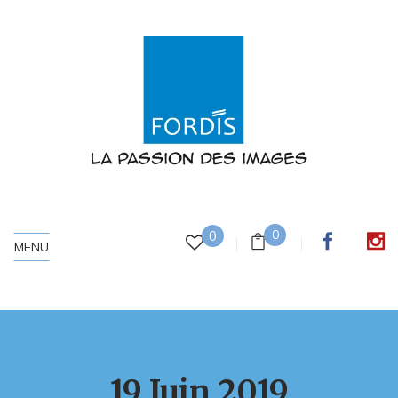
0
0
MENU
19 Juin 2019