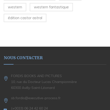
western
western fantastique
édition castor astral
NOUS CONTACTER
FORDIS BOOKS AND PICTURES
10, rue du Docteur Lucas Championnière
60300 Avilly-Saint-Léonard
sb.fordis@executive-process.fr
(+0033) 06 24 42 60 24