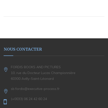
NOUS CONTACTER
FORDIS BOOKS AND PICTURES
10, rue du Docteur Lucas Championnière
60300 Avilly-Saint-Léonard
sb.fordis@executive-process.fr
(+0033) 06 24 42 60 24